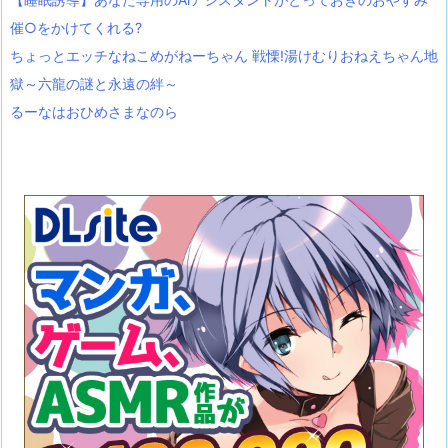
催○をかけてくれる?
ちょっとエッチなねこめがねーちゃん 戦慄!湯けむりおねえちゃん地
獄～六龍の謎と永遠の絆～
るーなはおひめさまなのら