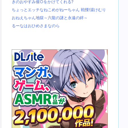
きのおやすみ催○をかけてくれる?
ちょっとエッチなねこめがねーちゃん 戦慄!湯けむり
おねえちゃん地獄～六龍の謎と永遠の絆～
るーなはおひめさまなのら