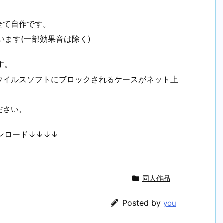
全て自作です。
います(一部効果音は除く)
ます。
ウイルスソフトにブロックされるケースがネット上
ださい。
ンロード↓↓↓↓
同人作品
Posted by
you