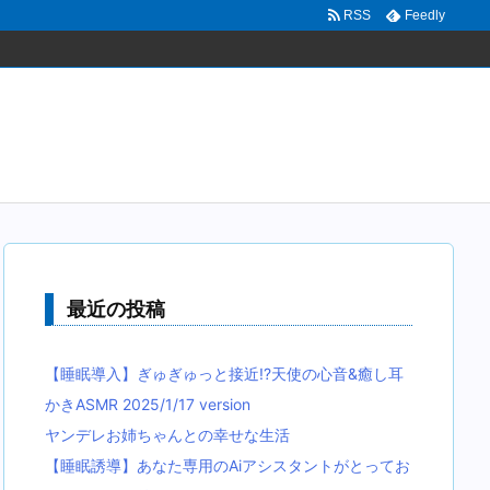
RSS
Feedly
最近の投稿
【睡眠導入】ぎゅぎゅっと接近!?天使の心音&癒し耳
かきASMR 2025/1/17 version
ヤンデレお姉ちゃんとの幸せな生活
【睡眠誘導】あなた専用のAiアシスタントがとってお