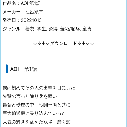
作品名：AOI 第1話
メーカー：江呂須堂
発売日：20221013
ジャンル：着衣, 学生, 緊縛, 羞恥/恥辱, 童貞
↓↓↓↓ダウンロード↓↓↓↓
AOI 第1話
僕は初めてその人の出撃を目にした
先輩の言った通り兵を率い
轟音と砂塵の中 戦闘車両と共に
巨大輸送機に乗り込んでいった
大義の輝きを湛えた双眸 靡く髪