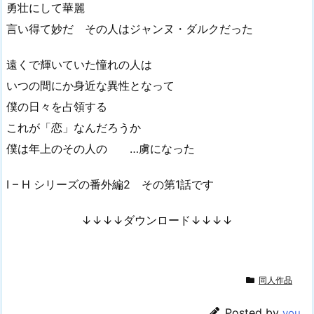
勇壮にして華麗
言い得て妙だ その人はジャンヌ・ダルクだった
遠くで輝いていた憧れの人は
いつの間にか身近な異性となって
僕の日々を占領する
これが「恋」なんだろうか
僕は年上のその人の …虜になった
I – H シリーズの番外編2 その第1話です
↓↓↓↓ダウンロード↓↓↓↓
同人作品
Posted by
you