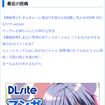
最近の投稿
【睡眠導入】ぎゅぎゅっと接近!?天使の心音&癒し耳かきASMR 202
5/1/17 version
ヤンデレお姉ちゃんとの幸せな生活
【睡眠誘導】あなた専用のAiアシスタントがとっておきのおやすみ
催○をかけてくれる?
ちょっとエッチなねこめがねーちゃん 戦慄!湯けむりおねえちゃん地
獄～六龍の謎と永遠の絆～
るーなはおひめさまなのら