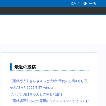
RSS
Feedly
最近の投稿
【睡眠導入】ぎゅぎゅっと接近!?天使の心音&癒し耳
かきASMR 2025/1/17 version
ヤンデレお姉ちゃんとの幸せな生活
【睡眠誘導】あなた専用のAiアシスタントがとってお