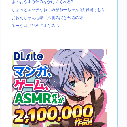
きのおやすみ催○をかけてくれる?
ちょっとエッチなねこめがねーちゃん 戦慄!湯けむり
おねえちゃん地獄～六龍の謎と永遠の絆～
るーなはおひめさまなのら