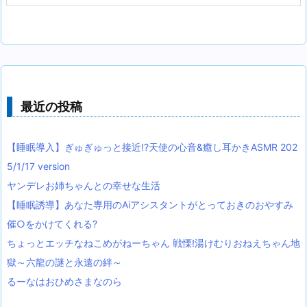
最近の投稿
【睡眠導入】ぎゅぎゅっと接近!?天使の心音&癒し耳かきASMR 202
5/1/17 version
ヤンデレお姉ちゃんとの幸せな生活
【睡眠誘導】あなた専用のAiアシスタントがとっておきのおやすみ
催○をかけてくれる?
ちょっとエッチなねこめがねーちゃん 戦慄!湯けむりおねえちゃん地
獄～六龍の謎と永遠の絆～
るーなはおひめさまなのら