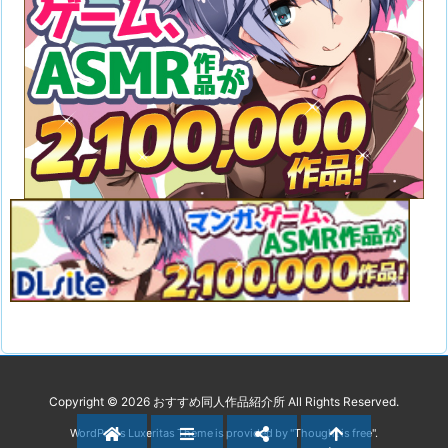
Copyright ©
2026
おすすめ同人作品紹介所
All Rights Reserved.
WordPress Luxeritas Theme is provided by "
Thought is free
".