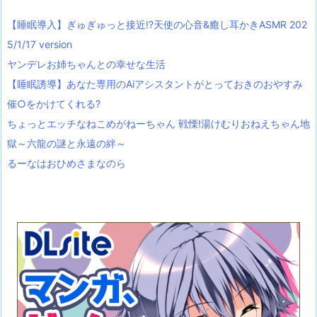
【睡眠導入】ぎゅぎゅっと接近!?天使の心音&癒し耳かきASMR 202
5/1/17 version
ヤンデレお姉ちゃんとの幸せな生活
【睡眠誘導】あなた専用のAiアシスタントがとっておきのおやすみ
催○をかけてくれる?
ちょっとエッチなねこめがねーちゃん 戦慄!湯けむりおねえちゃん地
獄～六龍の謎と永遠の絆～
るーなはおひめさまなのら