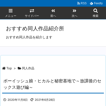
RSS
Feedly
メニュー
サイドバー
前へ
次へ
検索
おすすめ同人作品紹介所
おすすめ同人作品を紹介します
Top
>
同人作品
ボーイッシュ娘・ヒカルと秘密基地で～放課後のセ
ックス遊び編～
2020年11月8日
2021年6月28日