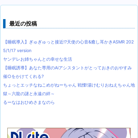
最近の投稿
【睡眠導入】ぎゅぎゅっと接近!?天使の心音&癒し耳かきASMR 202
5/1/17 version
ヤンデレお姉ちゃんとの幸せな生活
【睡眠誘導】あなた専用のAiアシスタントがとっておきのおやすみ
催○をかけてくれる?
ちょっとエッチなねこめがねーちゃん 戦慄!湯けむりおねえちゃん地
獄～六龍の謎と永遠の絆～
るーなはおひめさまなのら