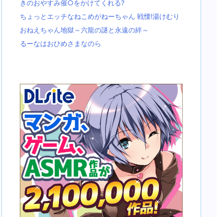
きのおやすみ催○をかけてくれる?
ちょっとエッチなねこめがねーちゃん 戦慄!湯けむり
おねえちゃん地獄～六龍の謎と永遠の絆～
るーなはおひめさまなのら