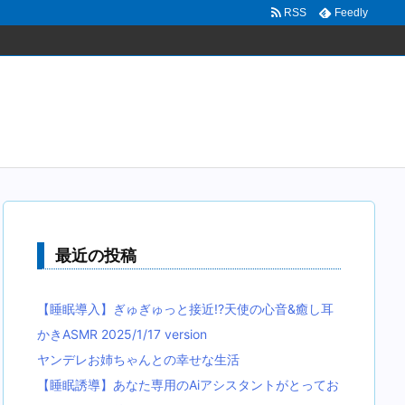
RSS
Feedly
最近の投稿
【睡眠導入】ぎゅぎゅっと接近!?天使の心音&癒し耳
かきASMR 2025/1/17 version
ヤンデレお姉ちゃんとの幸せな生活
【睡眠誘導】あなた専用のAiアシスタントがとってお