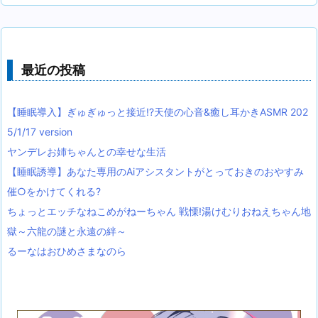
最近の投稿
【睡眠導入】ぎゅぎゅっと接近!?天使の心音&癒し耳かきASMR 202
5/1/17 version
ヤンデレお姉ちゃんとの幸せな生活
【睡眠誘導】あなた専用のAiアシスタントがとっておきのおやすみ
催○をかけてくれる?
ちょっとエッチなねこめがねーちゃん 戦慄!湯けむりおねえちゃん地
獄～六龍の謎と永遠の絆～
るーなはおひめさまなのら