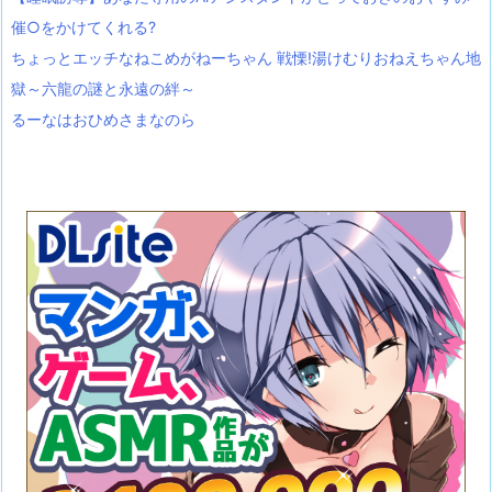
催○をかけてくれる?
ちょっとエッチなねこめがねーちゃん 戦慄!湯けむりおねえちゃん地
獄～六龍の謎と永遠の絆～
るーなはおひめさまなのら