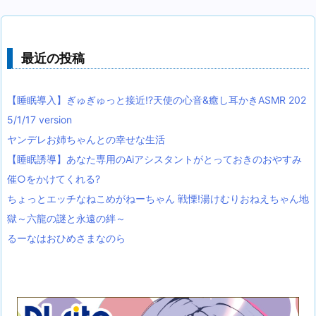
最近の投稿
【睡眠導入】ぎゅぎゅっと接近!?天使の心音&癒し耳かきASMR 202
5/1/17 version
ヤンデレお姉ちゃんとの幸せな生活
【睡眠誘導】あなた専用のAiアシスタントがとっておきのおやすみ
催○をかけてくれる?
ちょっとエッチなねこめがねーちゃん 戦慄!湯けむりおねえちゃん地
獄～六龍の謎と永遠の絆～
るーなはおひめさまなのら