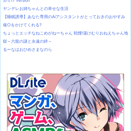
5/1/17 version
ヤンデレお姉ちゃんとの幸せな生活
【睡眠誘導】あなた専用のAiアシスタントがとっておきのおやすみ
催○をかけてくれる?
ちょっとエッチなねこめがねーちゃん 戦慄!湯けむりおねえちゃん地
獄～六龍の謎と永遠の絆～
るーなはおひめさまなのら