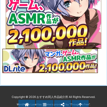
Copyright ©
2026
おすすめ同人作品紹介所
All Rights Reserved.
WordPress Luxeritas Theme is provided by "
Thought is free
".