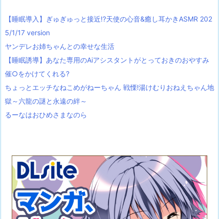
【睡眠導入】ぎゅぎゅっと接近!?天使の心音&癒し耳かきASMR 202
5/1/17 version
ヤンデレお姉ちゃんとの幸せな生活
【睡眠誘導】あなた専用のAiアシスタントがとっておきのおやすみ
催○をかけてくれる?
ちょっとエッチなねこめがねーちゃん 戦慄!湯けむりおねえちゃん地
獄～六龍の謎と永遠の絆～
るーなはおひめさまなのら