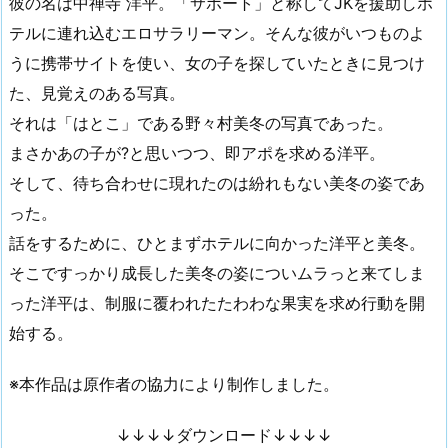
彼の名は中禅寺 洋平。「サポート」と称してJKを援助しホ
テルに連れ込むエロサラリーマン。そんな彼がいつものよ
うに携帯サイトを使い、女の子を探していたときに見つけ
た、見覚えのある写真。
それは「はとこ」である野々村美冬の写真であった。
まさかあの子が?と思いつつ、即アポを求める洋平。
そして、待ち合わせに現れたのは紛れもない美冬の姿であ
った。
話をするために、ひとまずホテルに向かった洋平と美冬。
そこですっかり成長した美冬の姿についムラっと来てしま
った洋平は、制服に覆われたたわわな果実を求め行動を開
始する。
※本作品は原作者の協力により制作しました。
↓↓↓↓ダウンロード↓↓↓↓