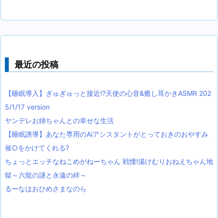
最近の投稿
【睡眠導入】ぎゅぎゅっと接近!?天使の心音&癒し耳かきASMR 202
5/1/17 version
ヤンデレお姉ちゃんとの幸せな生活
【睡眠誘導】あなた専用のAiアシスタントがとっておきのおやすみ
催○をかけてくれる?
ちょっとエッチなねこめがねーちゃん 戦慄!湯けむりおねえちゃん地
獄～六龍の謎と永遠の絆～
るーなはおひめさまなのら