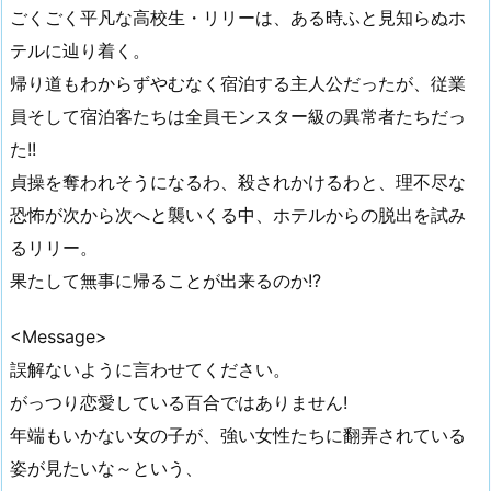
ごくごく平凡な高校生・リリーは、ある時ふと見知らぬホ
テルに辿り着く。
帰り道もわからずやむなく宿泊する主人公だったが、従業
員そして宿泊客たちは全員モンスター級の異常者たちだっ
た!!
貞操を奪われそうになるわ、殺されかけるわと、理不尽な
恐怖が次から次へと襲いくる中、ホテルからの脱出を試み
るリリー。
果たして無事に帰ることが出来るのか!?
<Message>
誤解ないように言わせてください。
がっつり恋愛している百合ではありません!
年端もいかない女の子が、強い女性たちに翻弄されている
姿が見たいな～という、