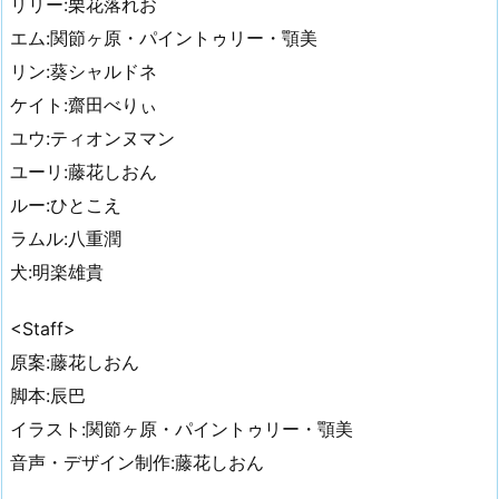
リリー:栗花落れお
エム:関節ヶ原・パイントゥリー・顎美
リン:葵シャルドネ
ケイト:齋田べりぃ
ユウ:ティオンヌマン
ユーリ:藤花しおん
ルー:ひとこえ
ラムル:八重潤
犬:明楽雄貴
<Staff>
原案:藤花しおん
脚本:辰巴
イラスト:関節ヶ原・パイントゥリー・顎美
音声・デザイン制作:藤花しおん