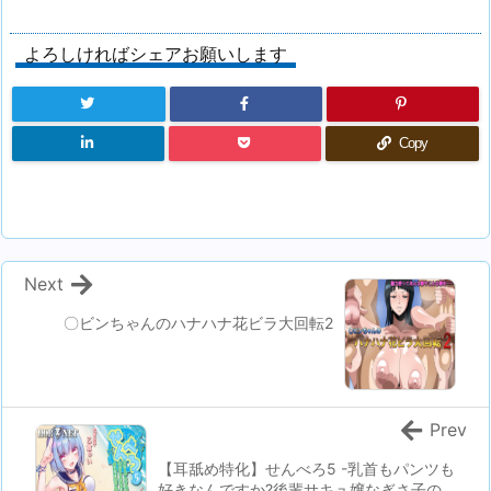
よろしければシェアお願いします
Copy
Next
〇ビンちゃんのハナハナ花ビラ大回転2
Prev
【耳舐め特化】せんべろ5 -乳首もパンツも
好きなんですか?後輩サキュ嬢なぎさ子の