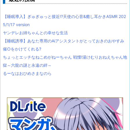
【睡眠導入】ぎゅぎゅっと接近!?天使の心音&癒し耳かきASMR 202
5/1/17 version
ヤンデレお姉ちゃんとの幸せな生活
【睡眠誘導】あなた専用のAiアシスタントがとっておきのおやすみ
催○をかけてくれる?
ちょっとエッチなねこめがねーちゃん 戦慄!湯けむりおねえちゃん地
獄～六龍の謎と永遠の絆～
るーなはおひめさまなのら