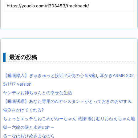
最近の投稿
【睡眠導入】ぎゅぎゅっと接近!?天使の心音&癒し耳かきASMR 202
5/1/17 version
ヤンデレお姉ちゃんとの幸せな生活
【睡眠誘導】あなた専用のAiアシスタントがとっておきのおやすみ
催○をかけてくれる?
ちょっとエッチなねこめがねーちゃん 戦慄!湯けむりおねえちゃん地
獄～六龍の謎と永遠の絆～
るーなはおひめさまなのら