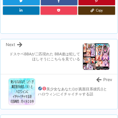
Copy
Next
ドスケベBBAが二匹現れた BBA達は犯して
ほしそうにこちらを見ている
Prev
美少女なあなた(
)が真面目系彼氏(
)と
ハロウィンにイチャイチャする話