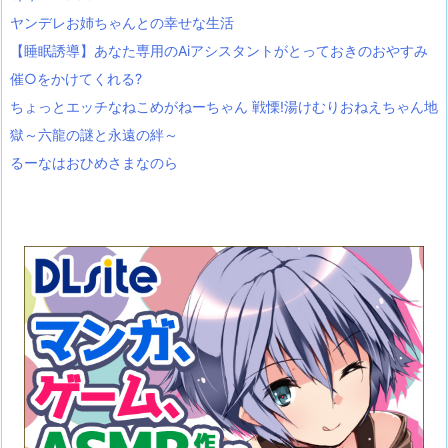
ヤンデレお姉ちゃんとの幸せな生活
【睡眠誘導】あなた専用のAiアシスタントがとっておきのおやすみ
催○をかけてくれる?
ちょっとエッチなねこめがねーちゃん 戦慄!湯けむりおねえちゃん地
獄～六龍の謎と永遠の絆～
るーなはおひめさまなのら