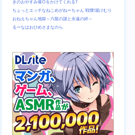
きのおやすみ催○をかけてくれる?
ちょっとエッチなねこめがねーちゃん 戦慄!湯けむり
おねえちゃん地獄～六龍の謎と永遠の絆～
るーなはおひめさまなのら