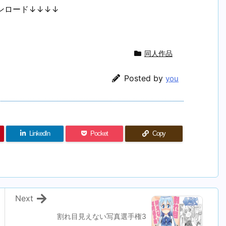
ンロード↓↓↓↓
同人作品
Posted by
you
LinkedIn
Pocket
Copy
Next
割れ目見えない写真選手権3