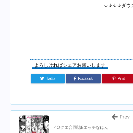
↓↓↓↓ダウ
よろしければシェアお願いします
Twitter
Facebook
Pin it
Prev
ド○クエ合同誌Eエッチなほん