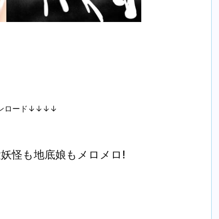
ンロード↓↓↓↓
妖怪も地底娘もメロメロ!