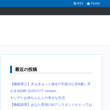
RSS
Feedly
最近の投稿
【睡眠導入】ぎゅぎゅっと接近!?天使の心音&癒し耳
かきASMR 2025/1/17 version
ヤンデレお姉ちゃんとの幸せな生活
【睡眠誘導】あなた専用のAiアシスタントがとってお