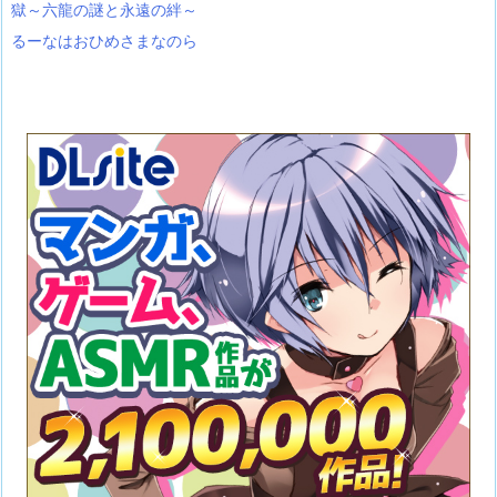
獄～六龍の謎と永遠の絆～
るーなはおひめさまなのら