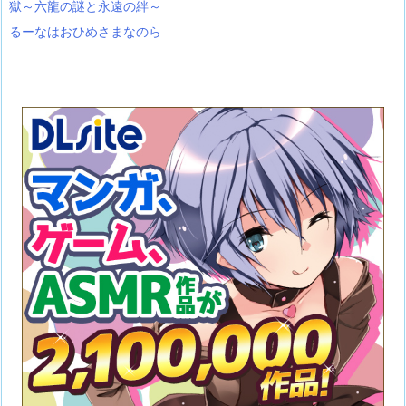
獄～六龍の謎と永遠の絆～
るーなはおひめさまなのら