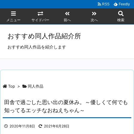
RSS
Feedly
メニュー
サイドバー
前へ
次へ
検索
おすすめ同人作品紹介所
おすすめ同人作品を紹介します
Top
>
同人作品
田舎で過ごした思い出の夏休み。～優しくて何でも
知ってるエッチなおねえちゃん～
2020年11月8日
2021年6月28日