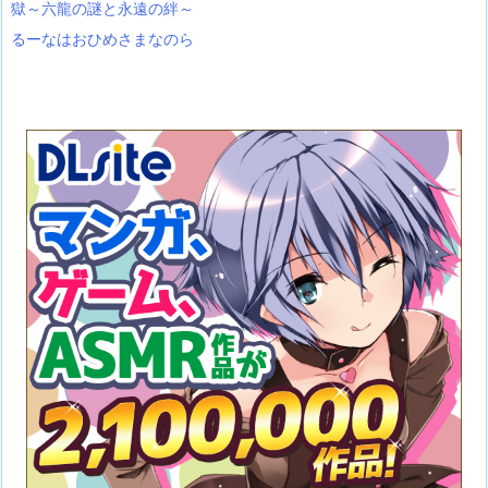
獄～六龍の謎と永遠の絆～
るーなはおひめさまなのら