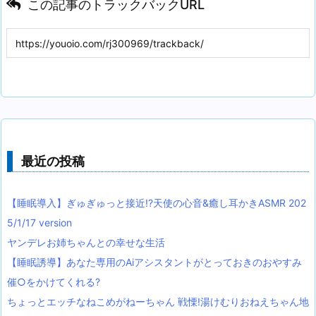
この記事のトラックバックURL
最近の投稿
【睡眠導入】ぎゅぎゅっと接近!?天使の心音&癒し耳かきASMR 202
5/1/17 version
ヤンデレお姉ちゃんとの幸せな生活
【睡眠誘導】あなた専用のAiアシスタントがとっておきのおやすみ
催○をかけてくれる?
ちょっとエッチなねこめがねーちゃん 戦慄!湯けむりおねえちゃん地