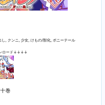
し, クンニ, 少女, けもの/獣化, ポニーテール
ンロード↓↓↓↓
第十巻