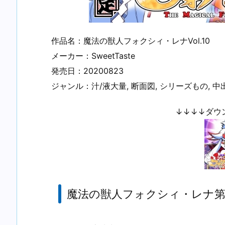
作品名：魔法の獣人フォクシィ・レナVol.10
メーカー：SweetTaste
発売日：20200823
ジャンル：汁/液大量, 断面図, シリーズもの, 中出
↓↓↓↓ダウ
魔法の獣人フォクシィ・レナ