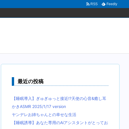
RSS
Feedly
最近の投稿
【睡眠導入】ぎゅぎゅっと接近!?天使の心音&癒し耳
かきASMR 2025/1/17 version
ヤンデレお姉ちゃんとの幸せな生活
【睡眠誘導】あなた専用のAiアシスタントがとってお