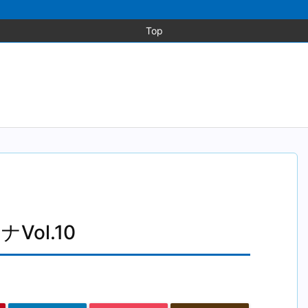
Top
ol.10