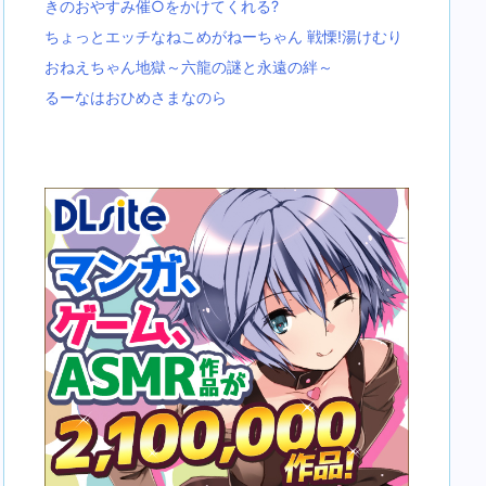
きのおやすみ催○をかけてくれる?
ちょっとエッチなねこめがねーちゃん 戦慄!湯けむり
おねえちゃん地獄～六龍の謎と永遠の絆～
るーなはおひめさまなのら