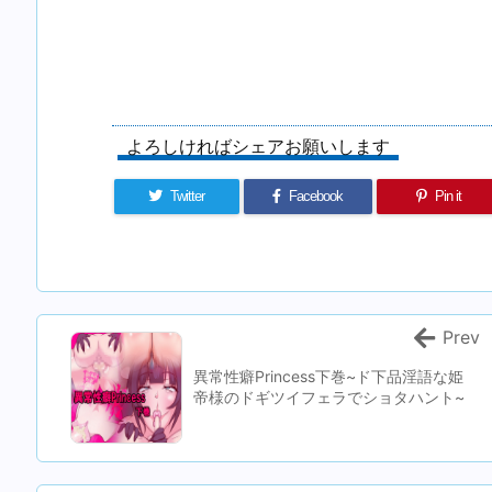
よろしければシェアお願いします
Twitter
Facebook
Pin it
Prev
異常性癖Princess下巻~ド下品淫語な姫
帝様のドギツイフェラでショタハント~