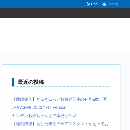
RSS
Feedly
最近の投稿
【睡眠導入】ぎゅぎゅっと接近!?天使の心音&癒し耳
かきASMR 2025/1/17 version
ヤンデレお姉ちゃんとの幸せな生活
【睡眠誘導】あなた専用のAiアシスタントがとってお