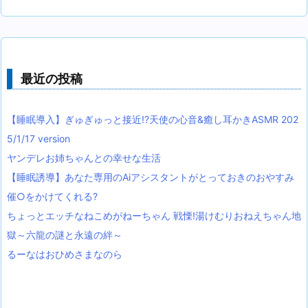
最近の投稿
【睡眠導入】ぎゅぎゅっと接近!?天使の心音&癒し耳かきASMR 202
5/1/17 version
ヤンデレお姉ちゃんとの幸せな生活
【睡眠誘導】あなた専用のAiアシスタントがとっておきのおやすみ
催○をかけてくれる?
ちょっとエッチなねこめがねーちゃん 戦慄!湯けむりおねえちゃん地
獄～六龍の謎と永遠の絆～
るーなはおひめさまなのら