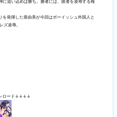
失神に追い込めば勝ち。勝者には、敗者を凌辱する権
ぷりを発揮した亜由美が今回はボーイッシュ外国人と
レズ凌辱。
ンロード↓↓↓↓