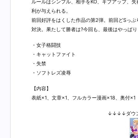
ルールはシンプル、相手をKO、ギブアップ、
利が与えられる。
前回好評をはくした作品の第2弾。前回どSっ
対決。果たして勝者は?今回も、最後はやっぱり
・女子格闘技
・キャットファイト
・失禁
・ソフトレズ凌辱
【内容】
表紙×1、文章×1、フルカラー漫画×18、奥付×1
↓↓↓↓ダウ