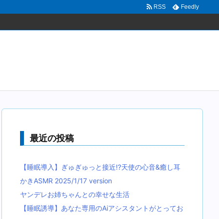
RSS
Feedly
最近の投稿
【睡眠導入】ぎゅぎゅっと接近!?天使の心音&癒し耳
かきASMR 2025/1/17 version
ヤンデレお姉ちゃんとの幸せな生活
【睡眠誘導】あなた専用のAiアシスタントがとってお