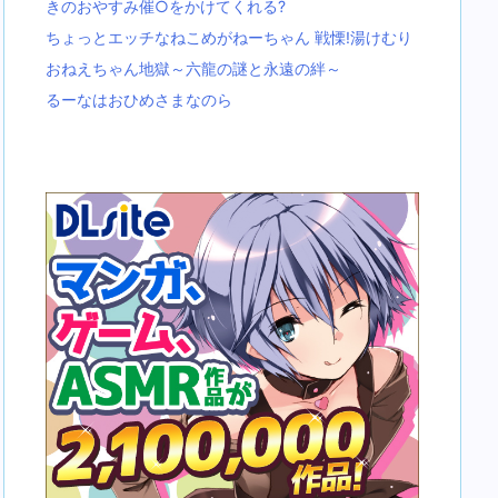
きのおやすみ催○をかけてくれる?
ちょっとエッチなねこめがねーちゃん 戦慄!湯けむり
おねえちゃん地獄～六龍の謎と永遠の絆～
るーなはおひめさまなのら