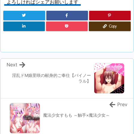
よろしければシェアお願いします
Copy
Next
淫乱ドM娘里咲の献身的ご奉仕【バイノー
ラル】
Prev
魔法少女すもも ～触手×魔法少女～