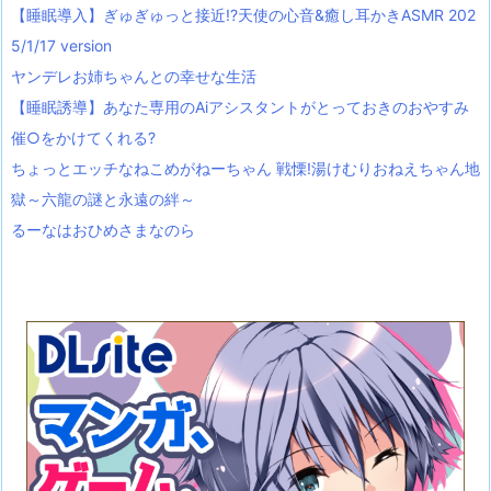
【睡眠導入】ぎゅぎゅっと接近!?天使の心音&癒し耳かきASMR 202
5/1/17 version
ヤンデレお姉ちゃんとの幸せな生活
【睡眠誘導】あなた専用のAiアシスタントがとっておきのおやすみ
催○をかけてくれる?
ちょっとエッチなねこめがねーちゃん 戦慄!湯けむりおねえちゃん地
獄～六龍の謎と永遠の絆～
るーなはおひめさまなのら