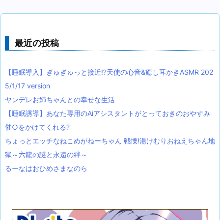
最近の投稿
【睡眠導入】ぎゅぎゅっと接近!?天使の心音&癒し耳かきASMR 202
5/1/17 version
ヤンデレお姉ちゃんとの幸せな生活
【睡眠誘導】あなた専用のAiアシスタントがとっておきのおやすみ
催○をかけてくれる?
ちょっとエッチなねこめがねーちゃん 戦慄!湯けむりおねえちゃん地
獄～六龍の謎と永遠の絆～
るーなはおひめさまなのら