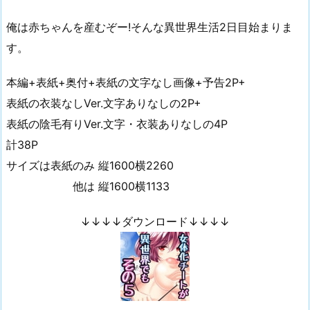
俺は赤ちゃんを産むぞー!そんな異世界生活2日目始まりま
す。
本編+表紙+奥付+表紙の文字なし画像+予告2P+
表紙の衣装なしVer.文字ありなしの2P+
表紙の陰毛有りVer.文字・衣装ありなしの4P
計38P
サイズは表紙のみ 縦1600横2260
他は 縦1600横1133
↓↓↓↓ダウンロード↓↓↓↓