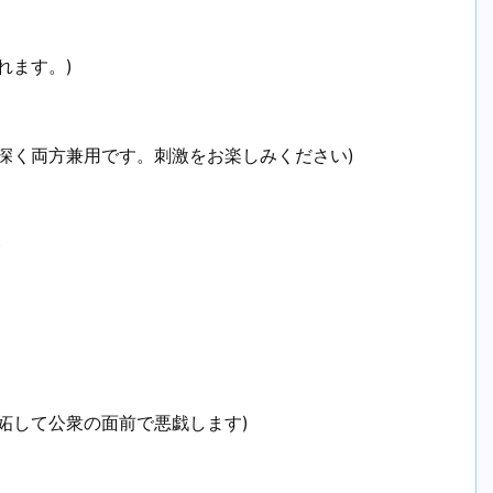
れます。)
深く両方兼用です。刺激をお楽しみください)
)
妬して公衆の面前で悪戯します)