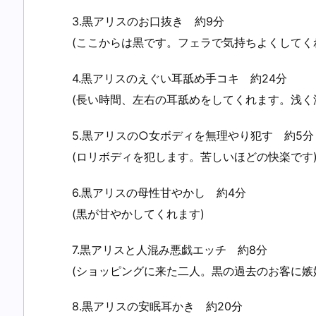
3.黒アリスのお口抜き 約9分
(ここからは黒です。フェラで気持ちよくしてく
4.黒アリスのえぐい耳舐め手コキ 約24分
(長い時間、左右の耳舐めをしてくれます。浅く
5.黒アリスの○女ボディを無理やり犯す 約5分
(ロリボディを犯します。苦しいほどの快楽です
6.黒アリスの母性甘やかし 約4分
(黒が甘やかしてくれます)
7.黒アリスと人混み悪戯エッチ 約8分
(ショッピングに来た二人。黒の過去のお客に嫉
8.黒アリスの安眠耳かき 約20分