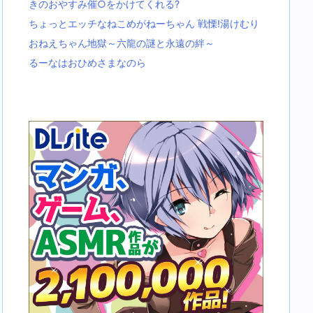
きのおやすみ催○をかけてくれる?
ちょっとエッチなねこめがねーちゃん 戦慄!湯けむり
おねえちゃん地獄～六龍の謎と永遠の絆～
るーなはおひめさまなのら