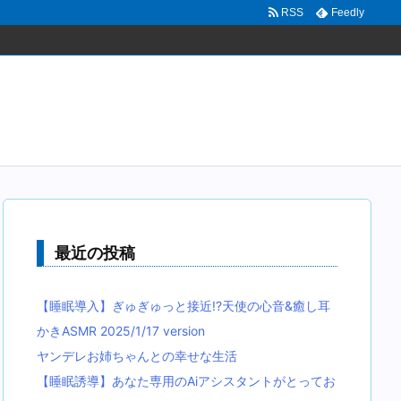
RSS
Feedly
最近の投稿
【睡眠導入】ぎゅぎゅっと接近!?天使の心音&癒し耳
かきASMR 2025/1/17 version
ヤンデレお姉ちゃんとの幸せな生活
【睡眠誘導】あなた専用のAiアシスタントがとってお