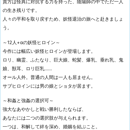
貴方は怪異に対抗する力を持った、陰陽師の中でただ一人
の生き残りです。
人々の平和を取り戻すため、妖怪退治の旅へと赴きましょ
う。
～12人+αの妖怪ヒロイン～
今作には幅広い妖怪ヒロインが登場します。
ロリ、幽霊、ふたなり、巨大娘、蛇髪、爆乳、垂れ乳、鬼
娘、獣耳、ロリ巨乳……
オール人外。普通の人間は一人も居ません。
サブヒロインには男の娘とショタが居ます。
～和姦と強姦の選択可～
強大なあやかしと戦い勝利したならば、
あなたには二つの選択肢が与えられます。
一つは、和解して絆を深め、婚姻を結ぶこと。