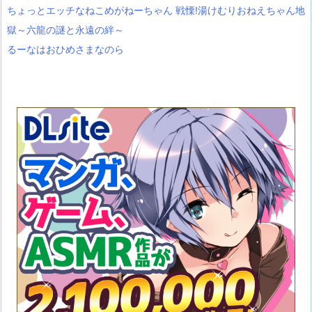
ちょっとエッチなねこめがねーちゃん 戦慄!湯けむりおねえちゃん地
獄～六龍の謎と永遠の絆～
るーなはおひめさまなのら