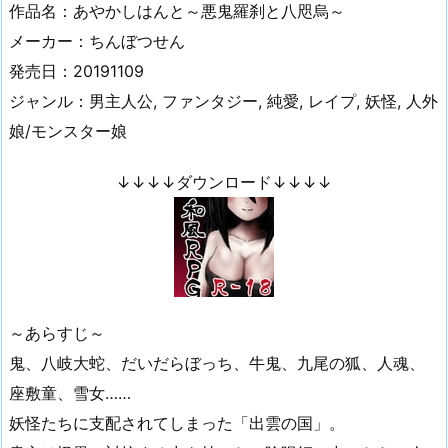
作品名：あやかしはんと～悪鬼羅刹と八咫烏～
メーカー：ちんぼつせん
発売日：20191109
ジャンル：男主人公, ファンタジー, 純愛, レイプ, 妖怪, 人外
娘/モンスター娘
↓↓↓↓ダウンロード↓↓↓↓
～あらすじ～
鬼、八岐大蛇、だいだらぼっち、牛鬼、九尾の狐、人魂、
座敷童、雪女……
妖怪たちに支配されてしまった「出雲の国」。