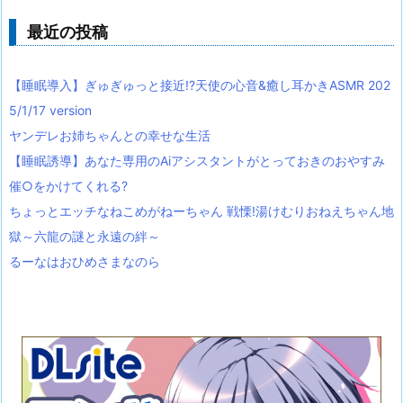
最近の投稿
【睡眠導入】ぎゅぎゅっと接近!?天使の心音&癒し耳かきASMR 202
5/1/17 version
ヤンデレお姉ちゃんとの幸せな生活
【睡眠誘導】あなた専用のAiアシスタントがとっておきのおやすみ
催○をかけてくれる?
ちょっとエッチなねこめがねーちゃん 戦慄!湯けむりおねえちゃん地
獄～六龍の謎と永遠の絆～
るーなはおひめさまなのら