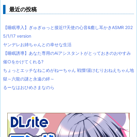
最近の投稿
【睡眠導入】ぎゅぎゅっと接近!?天使の心音&癒し耳かきASMR 202
5/1/17 version
ヤンデレお姉ちゃんとの幸せな生活
【睡眠誘導】あなた専用のAiアシスタントがとっておきのおやすみ
催○をかけてくれる?
ちょっとエッチなねこめがねーちゃん 戦慄!湯けむりおねえちゃん地
獄～六龍の謎と永遠の絆～
るーなはおひめさまなのら