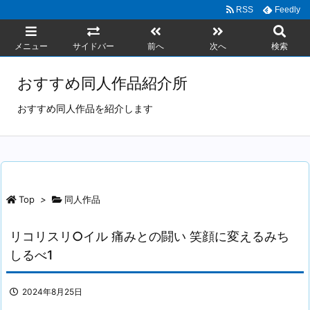
RSS
Feedly
メニュー
サイドバー
前へ
次へ
検索
おすすめ同人作品紹介所
おすすめ同人作品を紹介します
Top
>
同人作品
リコリスリ○イル 痛みとの闘い 笑顔に変えるみち
しるべ1
2024年8月25日