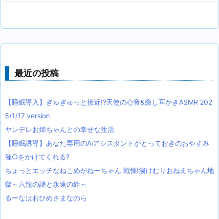
最近の投稿
【睡眠導入】ぎゅぎゅっと接近!?天使の心音&癒し耳かきASMR 202
5/1/17 version
ヤンデレお姉ちゃんとの幸せな生活
【睡眠誘導】あなた専用のAiアシスタントがとっておきのおやすみ
催○をかけてくれる?
ちょっとエッチなねこめがねーちゃん 戦慄!湯けむりおねえちゃん地
獄～六龍の謎と永遠の絆～
るーなはおひめさまなのら