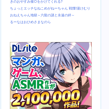
きのおやすみ催○をかけてくれる?
ちょっとエッチなねこめがねーちゃん 戦慄!湯けむり
おねえちゃん地獄～六龍の謎と永遠の絆～
るーなはおひめさまなのら