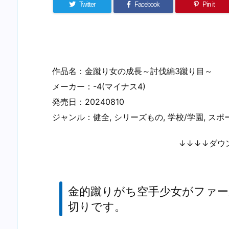
Twitter
Facebook
Pin it
作品名：金蹴り女の成長～討伐編3蹴り目～
メーカー：-4(マイナス4)
発売日：20240810
ジャンル：健全, シリーズもの, 学校/学園, スポーツ
↓↓↓↓ダウ
金的蹴りがち空手少女がファ
切りです。