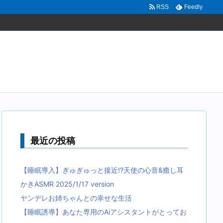
RSS
Feedly
最近の投稿
【睡眠導入】ぎゅぎゅっと接近!?天使の心音&癒し耳
かきASMR 2025/1/17 version
ヤンデレお姉ちゃんとの幸せな生活
【睡眠誘導】あなた専用のAiアシスタントがとってお