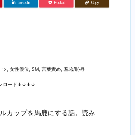
LinkedIn
Pocket
Copy
, 女性優位, SM, 言葉責め, 羞恥/恥辱
ンロード↓↓↓↓
ールカップを馬鹿にする話。読み