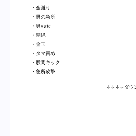
・金蹴り
・男の急所
・男vs女
・悶絶
・金玉
・タマ責め
・股間キック
・急所攻撃
↓↓↓↓ダウ