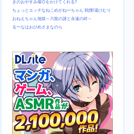
きのおやすみ催○をかけてくれる?
ちょっとエッチなねこめがねーちゃん 戦慄!湯けむり
おねえちゃん地獄～六龍の謎と永遠の絆～
るーなはおひめさまなのら