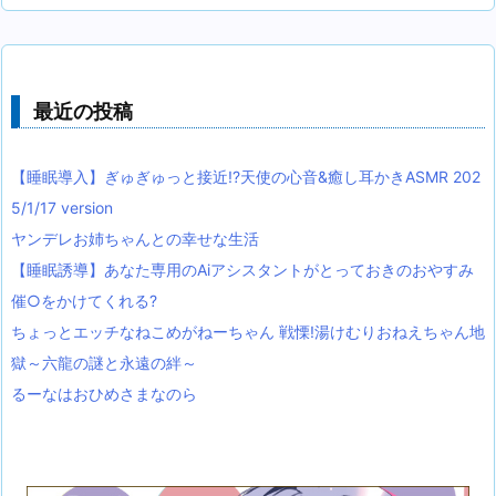
最近の投稿
【睡眠導入】ぎゅぎゅっと接近!?天使の心音&癒し耳かきASMR 202
5/1/17 version
ヤンデレお姉ちゃんとの幸せな生活
【睡眠誘導】あなた専用のAiアシスタントがとっておきのおやすみ
催○をかけてくれる?
ちょっとエッチなねこめがねーちゃん 戦慄!湯けむりおねえちゃん地
獄～六龍の謎と永遠の絆～
るーなはおひめさまなのら