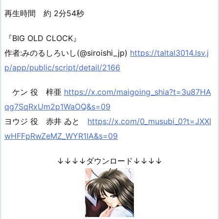
再生時間 約 2分54秒
『BIG OLD CLOCK』
作者:みのるしろいし(@siroishi_jp)
https://taltal3014.lsv.j
p/app/public/script/detail/2166
ケン 役 梓亜
https://x.com/maigoing_shia?t=3u87HA
qg7SqRxUm2p1WaOQ&s=09
ヨウジ 役 赤井 ゐと
https://x.com/0_musubi_0?t=JXXI
wHFFpRwZeMZ_WYR1IA&s=09
↓↓↓↓ダウンロード↓↓↓↓