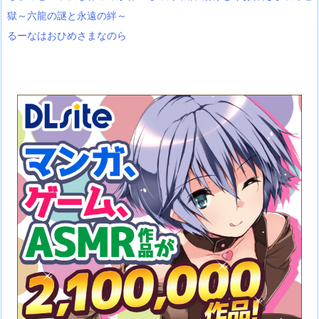
獄～六龍の謎と永遠の絆～
るーなはおひめさまなのら