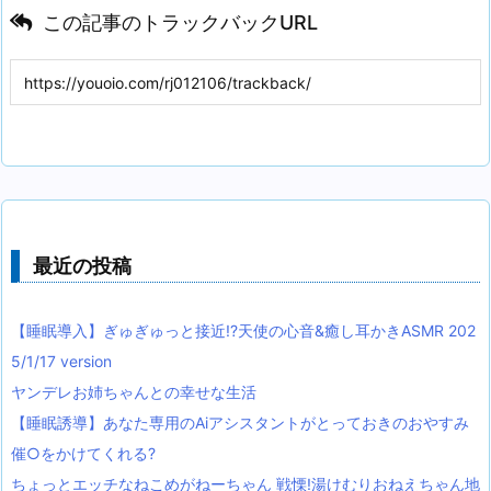
この記事のトラックバックURL
最近の投稿
【睡眠導入】ぎゅぎゅっと接近!?天使の心音&癒し耳かきASMR 202
5/1/17 version
ヤンデレお姉ちゃんとの幸せな生活
【睡眠誘導】あなた専用のAiアシスタントがとっておきのおやすみ
催○をかけてくれる?
ちょっとエッチなねこめがねーちゃん 戦慄!湯けむりおねえちゃん地