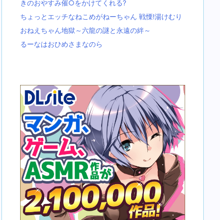
きのおやすみ催○をかけてくれる?
ちょっとエッチなねこめがねーちゃん 戦慄!湯けむり
おねえちゃん地獄～六龍の謎と永遠の絆～
るーなはおひめさまなのら