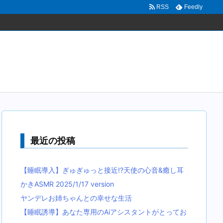
RSS
Feedly
最近の投稿
【睡眠導入】ぎゅぎゅっと接近!?天使の心音&癒し耳
かきASMR 2025/1/17 version
ヤンデレお姉ちゃんとの幸せな生活
【睡眠誘導】あなた専用のAiアシスタントがとってお