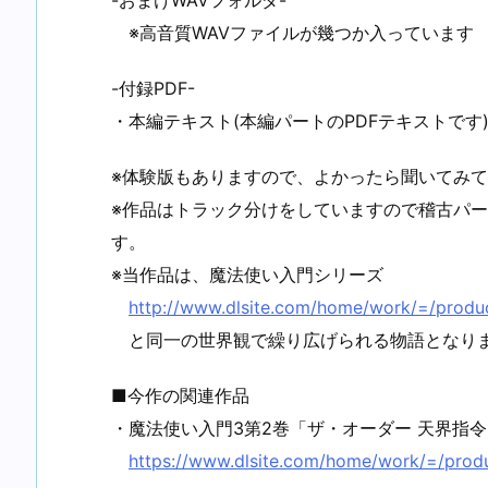
-おまけWAVフォルダ-
※高音質WAVファイルが幾つか入っています
-付録PDF-
・本編テキスト(本編パートのPDFテキストです
※体験版もありますので、よかったら聞いてみ
※作品はトラック分けをしていますので稽古パ
す。
※当作品は、魔法使い入門シリーズ
http://www.dlsite.com/home/work/=/produ
と同一の世界観で繰り広げられる物語となり
■今作の関連作品
・魔法使い入門3第2巻「ザ・オーダー 天界指令
https://www.dlsite.com/home/work/=/prod