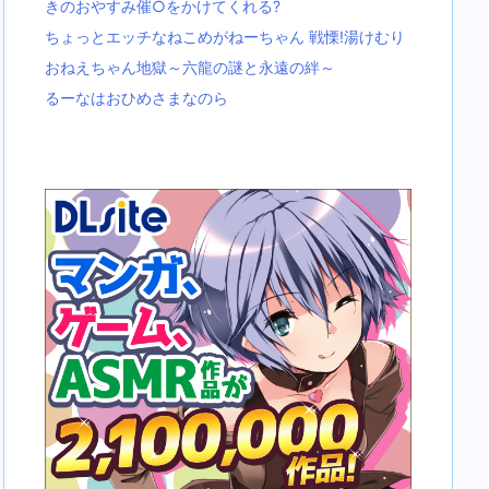
きのおやすみ催○をかけてくれる?
ちょっとエッチなねこめがねーちゃん 戦慄!湯けむり
おねえちゃん地獄～六龍の謎と永遠の絆～
るーなはおひめさまなのら