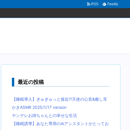
RSS
Feedly
最近の投稿
【睡眠導入】ぎゅぎゅっと接近!?天使の心音&癒し耳
かきASMR 2025/1/17 version
ヤンデレお姉ちゃんとの幸せな生活
【睡眠誘導】あなた専用のAiアシスタントがとってお