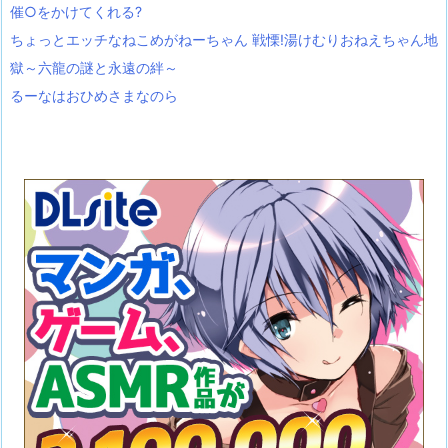
催○をかけてくれる?
ちょっとエッチなねこめがねーちゃん 戦慄!湯けむりおねえちゃん地
獄～六龍の謎と永遠の絆～
るーなはおひめさまなのら