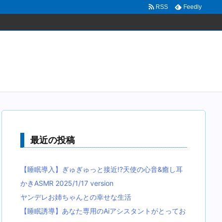
RSS
Feedly
最近の投稿
【睡眠導入】ぎゅぎゅっと接近!?天使の心音&癒し耳
かきASMR 2025/1/17 version
ヤンデレお姉ちゃんとの幸せな生活
【睡眠誘導】あなた専用のAiアシスタントがとってお