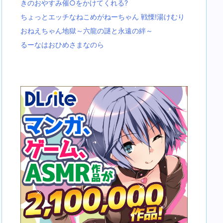
きのおやすみ催○をかけてくれる?
ちょっとエッチなねこめがねーちゃん 戦慄!湯けむり
おねえちゃん地獄～六龍の謎と永遠の絆～
るーなはおひめさまなのら