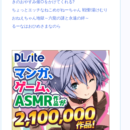
きのおやすみ催○をかけてくれる?
ちょっとエッチなねこめがねーちゃん 戦慄!湯けむり
おねえちゃん地獄～六龍の謎と永遠の絆～
るーなはおひめさまなのら