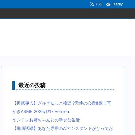
RSS
Feedly
最近の投稿
【睡眠導入】ぎゅぎゅっと接近!?天使の心音&癒し耳
かきASMR 2025/1/17 version
ヤンデレお姉ちゃんとの幸せな生活
【睡眠誘導】あなた専用のAiアシスタントがとってお