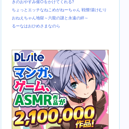
きのおやすみ催○をかけてくれる?
ちょっとエッチなねこめがねーちゃん 戦慄!湯けむり
おねえちゃん地獄～六龍の謎と永遠の絆～
るーなはおひめさまなのら