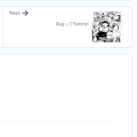
Next
BugってYummy!