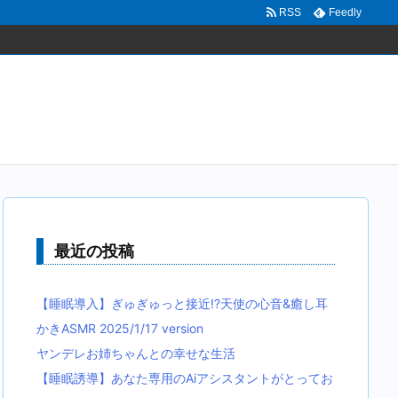
RSS
Feedly
最近の投稿
【睡眠導入】ぎゅぎゅっと接近!?天使の心音&癒し耳
かきASMR 2025/1/17 version
ヤンデレお姉ちゃんとの幸せな生活
【睡眠誘導】あなた専用のAiアシスタントがとってお