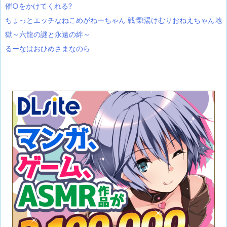
催○をかけてくれる?
ちょっとエッチなねこめがねーちゃん 戦慄!湯けむりおねえちゃん地
獄～六龍の謎と永遠の絆～
るーなはおひめさまなのら