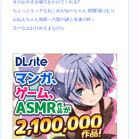
きのおやすみ催○をかけてくれる?
ちょっとエッチなねこめがねーちゃん 戦慄!湯けむり
おねえちゃん地獄～六龍の謎と永遠の絆～
るーなはおひめさまなのら