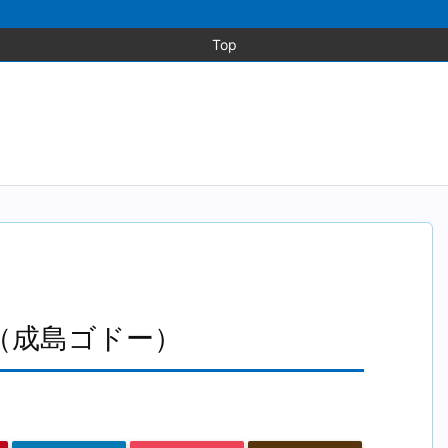
Top
（成島ゴドー）