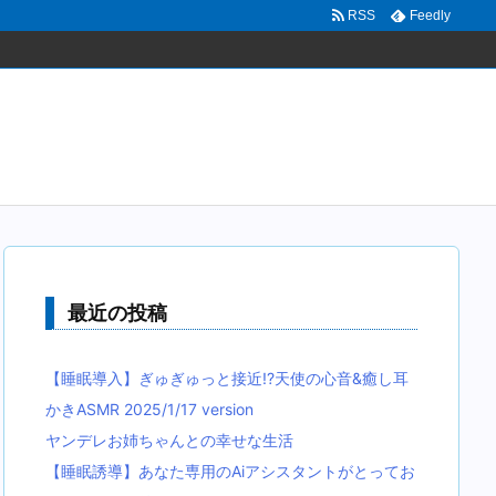
RSS
Feedly
最近の投稿
【睡眠導入】ぎゅぎゅっと接近!?天使の心音&癒し耳
かきASMR 2025/1/17 version
ヤンデレお姉ちゃんとの幸せな生活
【睡眠誘導】あなた専用のAiアシスタントがとってお