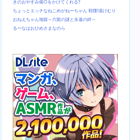
きのおやすみ催○をかけてくれる?
ちょっとエッチなねこめがねーちゃん 戦慄!湯けむり
おねえちゃん地獄～六龍の謎と永遠の絆～
るーなはおひめさまなのら