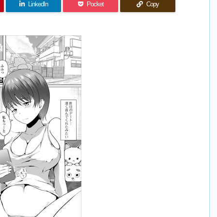
LinkedIn
Pocket
Copy