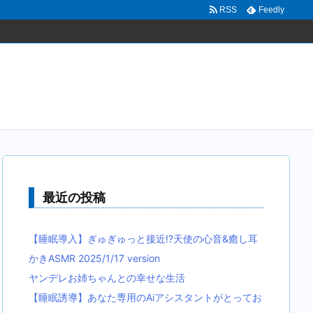
RSS
Feedly
最近の投稿
【睡眠導入】ぎゅぎゅっと接近!?天使の心音&癒し耳
かきASMR 2025/1/17 version
ヤンデレお姉ちゃんとの幸せな生活
【睡眠誘導】あなた専用のAiアシスタントがとってお