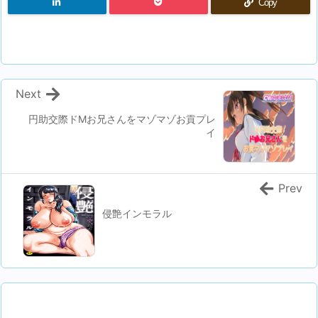
Copy
Next
円助交際ドMお兄さんをマゾマゾお貢プレ
イ
Prev
侵艶インモラル