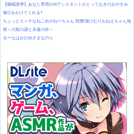
【睡眠誘導】あなた専用のAiアシスタントがとっておきのおやすみ
催○をかけてくれる?
ちょっとエッチなねこめがねーちゃん 戦慄!湯けむりおねえちゃん地
獄～六龍の謎と永遠の絆～
るーなはおひめさまなのら