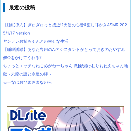
最近の投稿
【睡眠導入】ぎゅぎゅっと接近!?天使の心音&癒し耳かきASMR 202
5/1/17 version
ヤンデレお姉ちゃんとの幸せな生活
【睡眠誘導】あなた専用のAiアシスタントがとっておきのおやすみ
催○をかけてくれる?
ちょっとエッチなねこめがねーちゃん 戦慄!湯けむりおねえちゃん地
獄～六龍の謎と永遠の絆～
るーなはおひめさまなのら